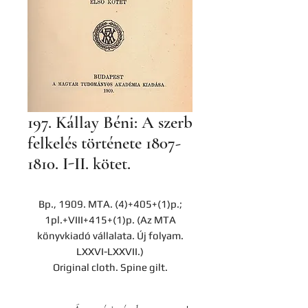
197. Kállay Béni: A szerb
felkelés története 1807-
1810. I-II. kötet.
Bp., 1909. MTA. (4)+405+(1)p.;
1pl.+VIII+415+(1)p. (Az MTA
könyvkiadó vállalata. Új folyam.
LXXVI-LXXVII.)
Original cloth. Spine gilt.