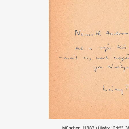
München, (1983.) Újváry "Griff". 3