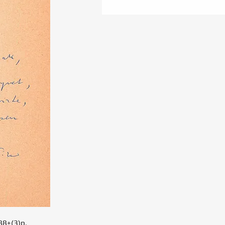
88+(3)p.