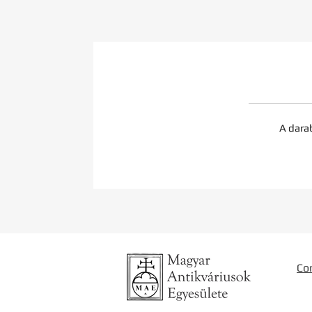
A dara
Co