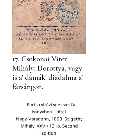
17. Csokonai Vitéz
Mihály: Dorottya, vagy
is a' dámák' diadalma a'
fársángon.
... Furtsa vitézi versezet IV.
könyvben ~ által.
Nagy-Váradonn, 1808. Szigethy
Mihály. XXVI+131p. Second
edition.