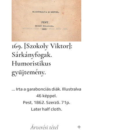
169. [Szokoly Viktor]:
Sárkányfogak.
Humoristikus
gyűjtemény.
... Irta a garabonciás diák. Illustralva
46 képpel.
Pest, 1862. Szerző. 71p.
Later half cloth.
Árverési tétel