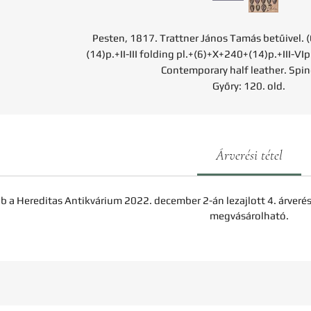
Pesten, 1817. Trattner János Tamás betűivel.
(14)p.+II-III folding pl.+(6)+X+240+(14)p.+III-VI
Contemporary half leather. Spine
Győry: 120. old.
Árverési tétel
b a Hereditas Antikvárium 2022. december 2-án lezajlott 4. árveré
megvásárolható.