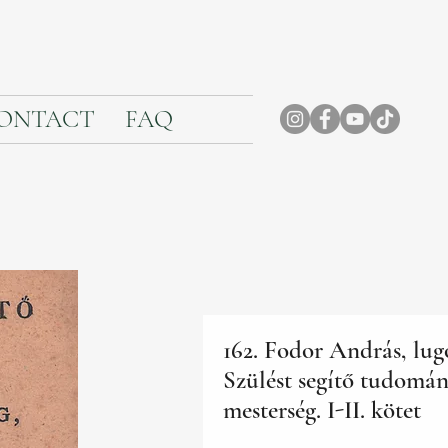
ONTACT
FAQ
162. Fodor András, lugo
Szülést segítő tudomán
mesterség. I-II. kötet