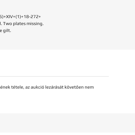
 (6)+XIV+(1)+18-272+
pl. Two plates missing.
 gilt.
sének tétele, az aukció lezárását követően nem