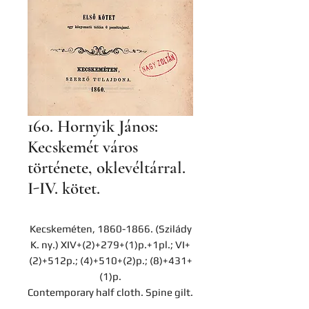
160. Hornyik János:
Kecskemét város
története, oklevéltárral.
I-IV. kötet.
Kecskeméten, 1860-1866. (Szilády
K. ny.) XIV+(2)+279+(1)p.+1pl.; VI+
(2)+512p.; (4)+510+(2)p.; (8)+431+
(1)p.
Contemporary half cloth. Spine gilt.