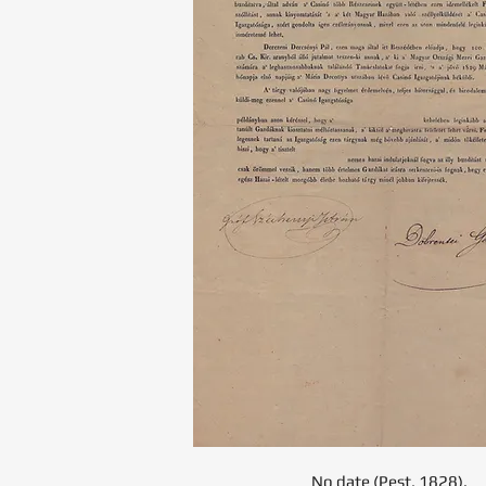
No date (Pest, 1828).