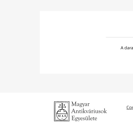
A dara
Co