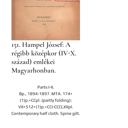
151. Hampel József: A
régibb középkor (IV-X.
század) emlékei
Magyarhonban.
Parts I-II.
Bp., 1894-1897. MTA. 174+
(1)p.+CCpl. (partly folding);
VII+512+(1)p.+CCI-CCCLXIIpl.
Contemporary half cloth. Spine gilt.