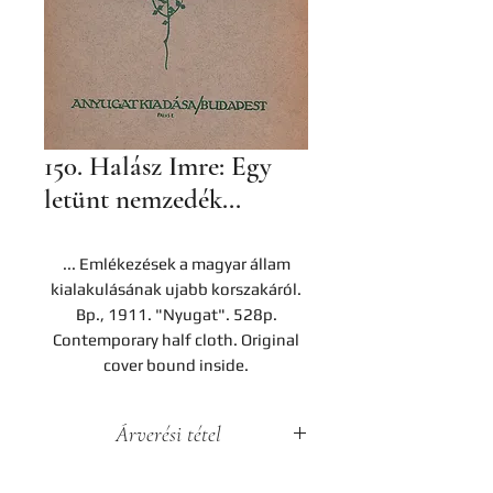
150. Halász Imre: Egy
letünt nemzedék...
... Emlékezések a magyar állam
kialakulásának ujabb korszakáról.
Bp., 1911. "Nyugat". 528p.
Contemporary half cloth. Original
cover bound inside.
Árverési tétel
A darab a Hereditas Antikvárium