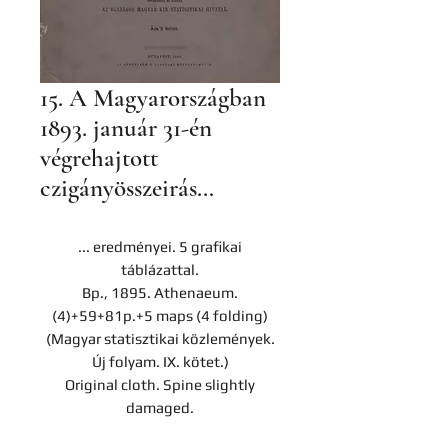
15. A Magyarországban
1893. január 31-én
végrehajtott
czigányösszeirás...
... eredményei. 5 grafikai
táblázattal.
Bp., 1895. Athenaeum.
(4)+59+81p.+5 maps (4 folding)
(Magyar statisztikai közlemények.
Új folyam. IX. kötet.)
Original cloth. Spine slightly
damaged.