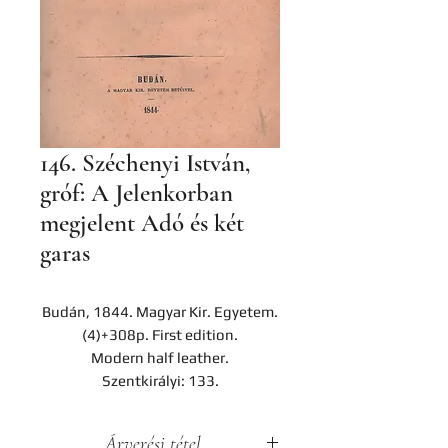
146. Széchenyi István,
gróf: A Jelenkorban
megjelent Adó és két
garas
Budán, 1844. Magyar Kir. Egyetem.
(4)+308p. First edition.
Modern half leather.
Szentkirályi: 133.
Árverési tétel