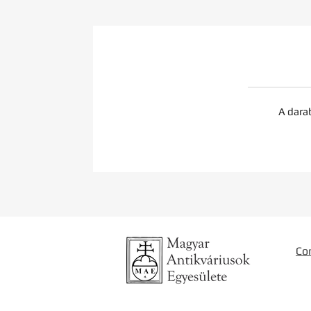
A dara
Co