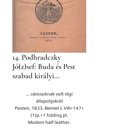
14. Podhradczky
Jó(z)sef: Buda és Pest
szabad királyi...
... városoknak volt régi
állapotjokról
Pesten, 1833. Beimel J. VIII+147+
(1)p.+1 folding pl.
Modern half leather.