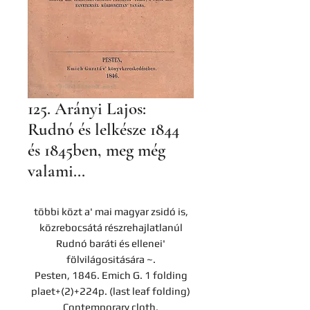
125. Arányi Lajos:
Rudnó és lelkésze 1844
és 1845ben, meg még
valami...
többi közt a' mai magyar zsidó is,
közrebocsátá részrehajlatlanúl
Rudnó baráti és ellenei'
fölvilágositására ~.
Pesten, 1846. Emich G. 1 folding
plaet+(2)+224p. (last leaf folding)
Contemporary cloth.