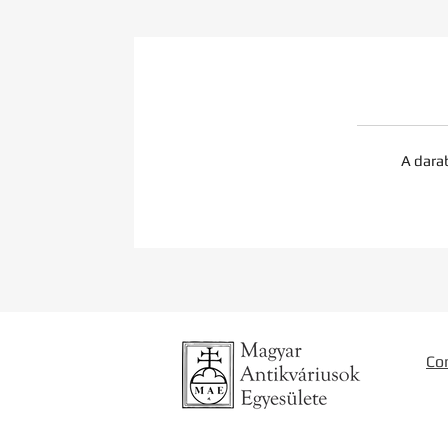
A dara
Co