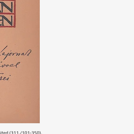
imited (311./101-350),