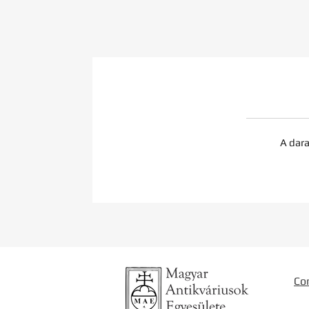
A dara
Co