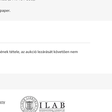
 paper.
sének tétele, az aukció lezárását követően nem
any