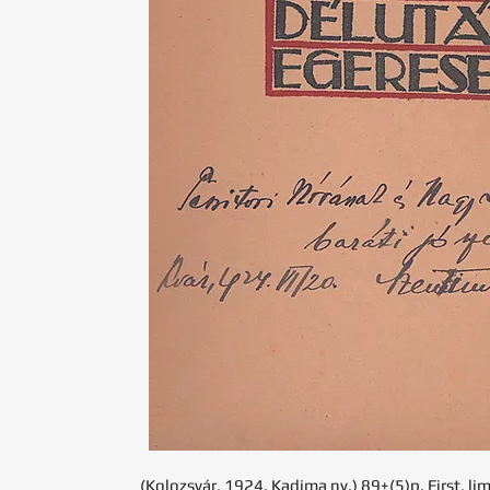
(Kolozsvár, 1924. Kadima ny.) 89+(5)p. First, l