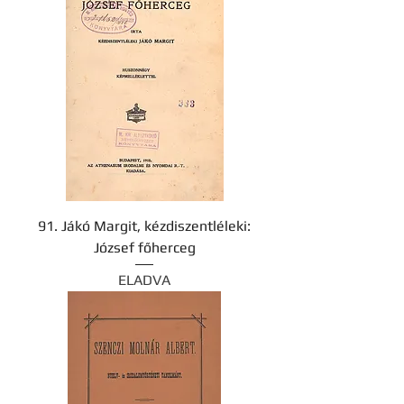
91. Jákó Margit, kézdiszentléleki:
József főherceg
ELADVA