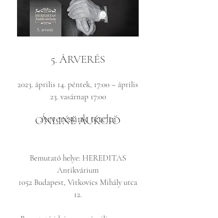
5. ÁRVERÉS
2023. április 14. péntek, 17:00 – április
23. vasárnap 17:00
Árverésünk tételei
ONLINE AUKCIÓ
Bemutató helye: HEREDITAS
Antikvárium
1052 Budapest, Vitkovics Mihály utca
12.