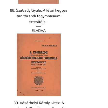
88. Szabady Gyula: A lévai kegyes
tanitórendi főgymnasium
értesitője...
ELADVA
89. Vásárhelyi Károly, vitéz: A