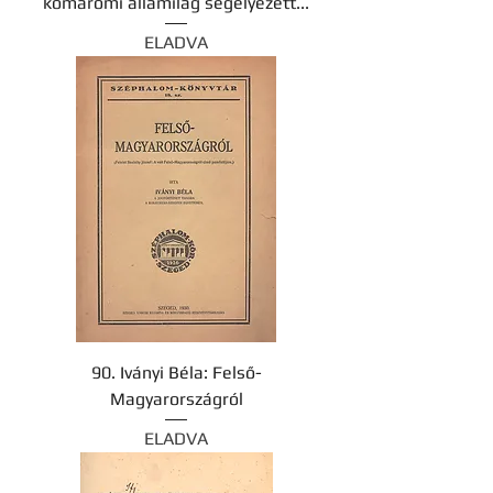
komáromi államilag segélyezett...
ELADVA
90. Iványi Béla: Felső-
Magyarországról
ELADVA