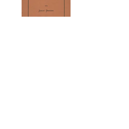
92. Jancsó Benedek: Szenczi Molnár
Albert. Nyelv- és irodalomtörténeti
tanulmány
ELADVA