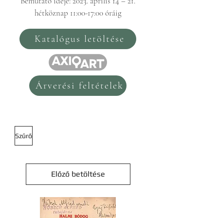
Bemutató ideje: 2023. április 14 – 21.
hétköznap 11:00-17:00 óráig
Katalógus letöltése
Árverési feltételek
Szűrő
Előző betöltése