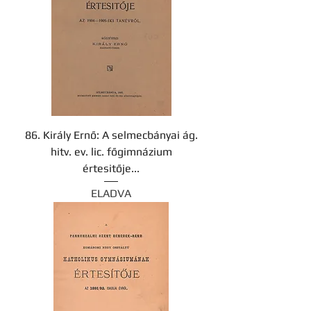
86. Király Ernő: A selmecbányai ág.
hitv. ev. lic. főgimnázium
értesitője...
ELADVA