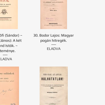
őfi (Sándor) –
30. Bodor Lajos: Magyar
(János): A két
pogán hitregék.
nd Istók. ~
ELADVA
lteménye.
ELADVA