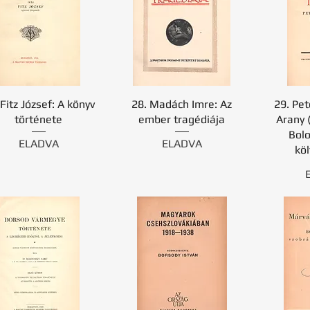
 Fitz József: A könyv
28. Madách Imre: Az
29. Pet
története
ember tragédiája
Arany 
Bolo
ELADVA
ELADVA
kö