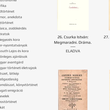
sztronómia
afika
dtörténet
mor, anekdota
gtörténet
daica, zsidókérdés
ziratok
26. Csurka István:
27.
kiegyezés kora
Megmaradni. Dráma.
er-nyomtatványok
ELADVA
ssuth Lajos és kora
lönleges ajánlások
gyar avantgárd
gyar történeti életrajzok
tszet, látkép
ezőgazdaság
omdászat, könyvtörténet
ugati emigráció
levelek
vostörténet
akát