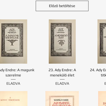
Előző betöltése
Ady Endre: A magunk
23. Ady Endre: A
24. Ady E
szerelme
menekülő élet
tit
ELADVA
ELADVA