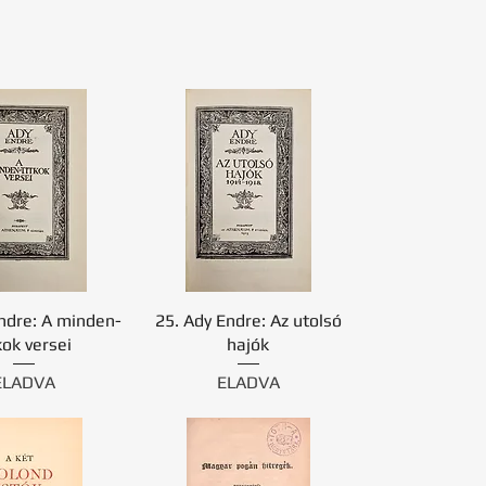
ndre: A minden-
25. Ady Endre: Az utolsó
kok versei
hajók
ELADVA
ELADVA