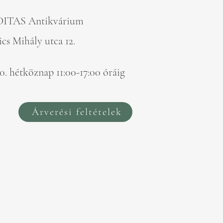
DITAS Antikvárium
cs Mihály utca 12.
0. hétköznap 11:00-17:00 óráig
Árverési feltételek