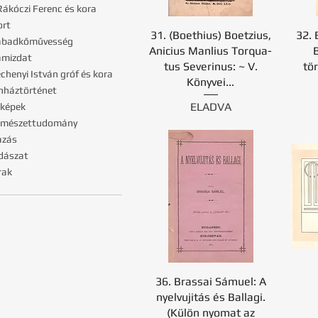
. Rákóczi Ferenc és kora
ort
31. (Boethius) Boetzius,
32. 
zabadkőművesség
Anicius Manlius Torq­ua­
amizdat
tus Severinus: ~ V.
tö
échenyi István gróf és kora
Könyvei...
ínháztörténet
ELADVA
rképek
ermészettudomány
azás
dászat
rak
36. Brassai Sámuel: A
nyelvujitás és Ballagi.
(Külön nyomat az