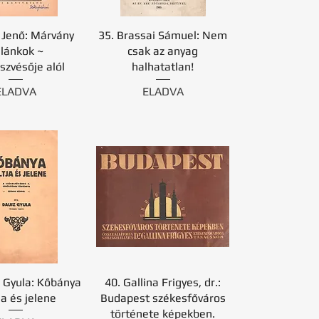
 Jenő: Márvány
35. Brassai Sámuel: Nem
ilánkok ~
csak az anyag
szvésője alól
halhatatlan!
ELADVA
ELADVA
 Gyula: Kőbánya
40. Gallina Frigyes, dr.:
a és jelene
Budapest székesfőváros
története képekben.