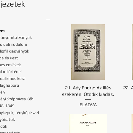
jezetek
zes
prónyomtatványok
loldali irodalom
bliofil kiadványok
da és Pest
hes emlékek
aládtörténet
dualizmus kora
 világháború
21. Ady Endre: Az Illés
22. 
dély
szekerén. Ötödik kiadás.
délyi Szépmíves Céh
ELADVA
48-1849
nyképek, fényképészet
lyóiratok
rdők