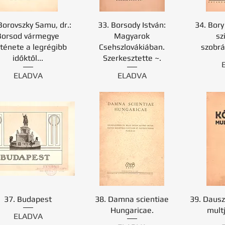
Borovszky Samu, dr.:
33. Borsody István:
34. Bory
Borsod vármegye
Magyarok
sz
rténete a legrégibb
Csehszlovákiában.
szobrá
időktől...
Szerkesztette ~.
ELADVA
ELADVA
37. Budapest
38. Damna scientiae
39. Dausz
Hungaricae.
multj
ELADVA