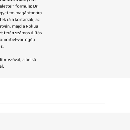
lettel” formula: Dr.
 egyetem magántanára
ek rá a kortársak, az
István, majd a Rókus
et terén számos újítás
yomorbél-varrógép
z.
ibros-ával, a belső
l.