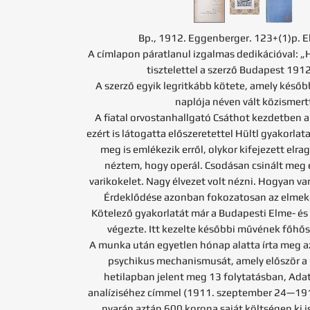
Bp., 1912. Eggenberger. 123+(1)p. E
A címlapon páratlanul izgalmas dedikációval: „H
tisztelettel a szerző Budapest 191
A szerző egyik legritkább kötete, amely késő
naplója néven vált közismert
A fiatal orvostanhallgató Csáthot kezdetben a
ezért is látogatta előszeretettel Hültl gyakorlat
meg is emlékezik erről, olykor kifejezett elra
néztem, hogy operál. Csodásan csinált meg 
varikokelet. Nagy élvezet volt nézni. Hogyan var
Érdeklődése azonban fokozatosan az elmekór
Kötelező gyakorlatát már a Budapesti Elme- és 
végezte. Itt kezelte későbbi művének főhősé
A munka után egyetlen hónap alatta írta meg 
psychikus mechanismusát, amely először a
hetilapban jelent meg 13 folytatásban, Ada
analíziséhez címmel (1911. szeptember 24—191
nyarán aztán 600 korona saját költségen ki i