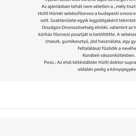
Az ajánlásban tehát nem véletlen a „mély tiszte
Hültl Hümér sebészfőorvos a budapesti orvosi
volt. Szakterülete egyik legjobbjaként tekintett
Országos Orvosszövetség elnöki, valamint az 
kórház főorvosi posztját is betöltötte. A sebész
(maszk, gumikesztyű, jód használata, egy g
feltalálása) fűződik a nevéhe
Korabeli vászonkötésben.
Poss.: Az első kötéstáblán Hültl doktor supral
oldalán pedig a könyvjegyéve