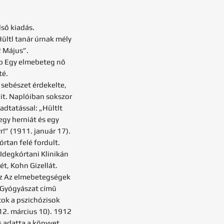
lső kiadás.
ültl tanár úrnak mély
2 Május”.
bb Egy elmebeteg nő
té.
 sebészet érdekelte,
ait. Naplóiban sokszor
gadtatással: „Hültlt
egy herniát és egy
r!” (1911. január 17).
tan felé fordult.
Idegkórtani Klinikán
t, Kohn Gizellát.
az Az elmebetegségek
 Gyógyászat című
tok a pszichózisok
2. március 10). 1912
s adatta a könyvet.