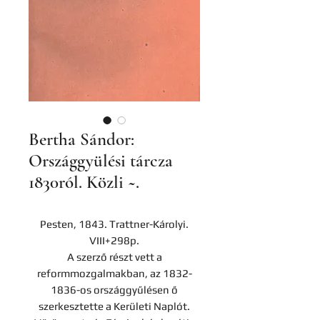
Bertha Sándor:
Országgyülési tárcza
1830ról. Közli ~.
Pesten, 1843. Trattner-Károlyi.
VIII+298p.
A szerző részt vett a
reformmozgalmakban, az 1832-
1836-os országgyűlésen ő
szerkesztette a Kerületi Naplót.