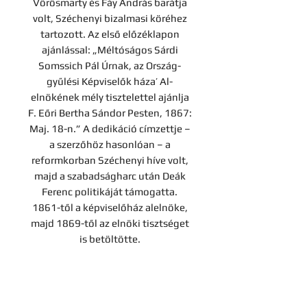
Vörösmarty és Fáy András barátja
volt, Széchenyi bizalmasi köréhez
tartozott. Az első előzéklapon
ajánlással: „Méltóságos Sárdi
Somssich Pál Úrnak, az Ország-
gyűlési Képviselők háza’ Al-
elnökének mély tisztelettel ajánlja
F. Eőri Bertha Sándor Pesten, 1867:
Maj. 18-n.” A dedikáció címzettje –
a szerzőhöz hasonlóan – a
reformkorban Széchenyi híve volt,
majd a szabadságharc után Deák
Ferenc politikáját támogatta.
1861-től a képviselőház alelnöke,
majd 1869-től az elnöki tisztséget
is betöltötte.
Enyhén kopottas, díszesen
aranyozott gerincű, korabeli
félvászon-kötésben.