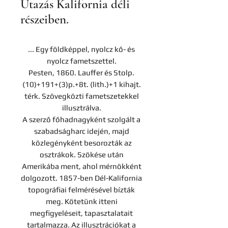
Utazás Kalifornia déli
részeiben.
... Egy földképpel, nyolcz kő- és
nyolcz fametszettel.
Pesten, 1860. Lauffer és Stolp.
(10)+191+(3)p.+8t. (lith.)+1 kihajt.
térk. Szövegközti fametszetekkel
illusztrálva.
A szerző főhadnagyként szolgált a
szabadságharc idején, majd
közlegényként besorozták az
osztrákok. Szökése után
Amerikába ment, ahol mérnökként
dolgozott. 1857-ben Dél-Kalifornia
topográfiai felmérésével bízták
meg. Kötetünk itteni
megfigyeléseit, tapasztalatait
tartalmazza. Az illusztrációkat a