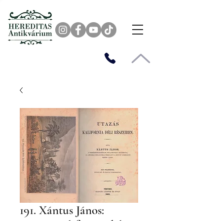
191. Xántus János: