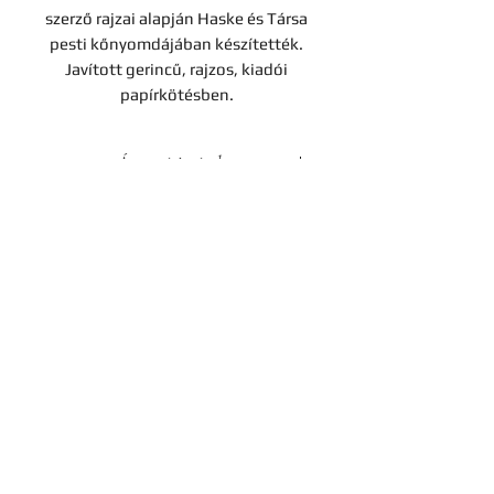
szerző rajzai alapján Haske és Társa
pesti kőnyomdájában készítették.
Javított gerincű, rajzos, kiadói
papírkötésben.
Árverési tétel
A darab a Hereditas Antikvárium
2022. december 2-án lezajlott 4.
árverésének tétele, az aukció
lezárását követően nem
Kapcsolat
megvásárolható.
Cégadatok
Adatvédelmi tájékoztató