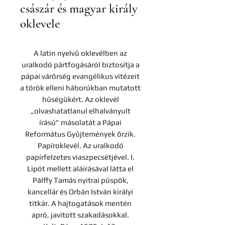
császár és magyar király
oklevele
A latin nyelvű oklevélben a
z
uralkodó pártfogásáról biztosítja a
pápai várőrség evangélikus vitézeit
a török elleni háborúkban mutatott
hűségükért. Az oklevél
„olvashatatlanul elhalványult
írású” másolatát a Pápai
Református Gyűjtemények őrzik.
Papíroklevél. Az uralkodó
papírfelzetes viaszpecsétjével. I.
Lipót mellett aláírásával látta el
Pálffy Tamás nyitrai püspök,
kancellár és Orbán István királyi
titkár. A hajtogatások mentén
apró, javított szakadásokkal.