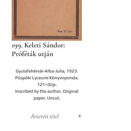
199. Keleti Sándor:
Próféták utján
Gyulafehérvár-Alba-Julia, 1923.
Püspöki Lyceumi Könyvnyomda.
121+(6)p.
Inscribed by the author. Original
paper. Uncut.
Árverési tétel
A darab a Hereditas Antikvárium